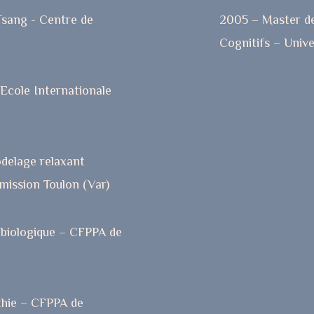
Tsang - Centre de
2005 – Master d
Cognitifs – Unive
 Ecole Internationale
odelage relaxant
mission Toulon (Var)
obiologique – CFPPA de
thie – CFPPA de