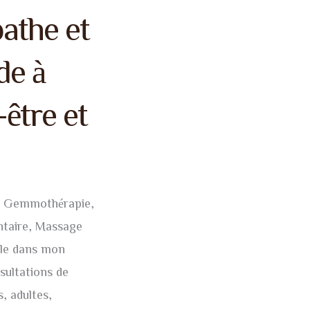
athe et
de à
-être et
, Gemmothérapie,
antaire, Massage
lle dans mon
sultations de
, adultes,