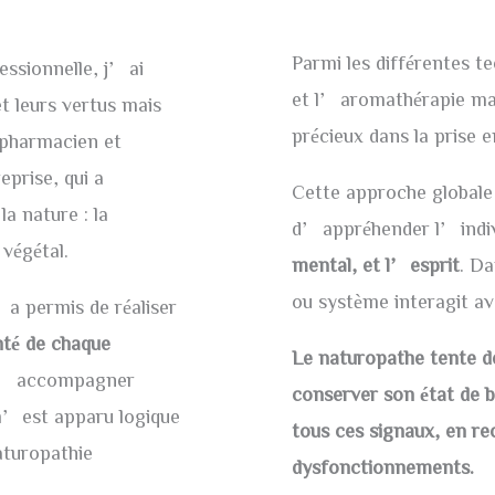
Parmi les différentes t
essionnelle, j’ai
et l’aromathérapie mais
t leurs vertus mais
précieux dans la prise 
pharmacien et
eprise, qui a
Cette approche globale
a nature : la
d’appréhender l’indivi
végétal.
mental, et l’esprit
. D
ou système interagit a
a permis de réaliser
nté de chaque
Le naturopathe tente de
 d’accompagner
conserver son état de 
 m’est apparu logique
tous ces signaux, en re
aturopathie
dysfonctionnements.