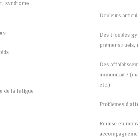
eur, syndrome
Douleurs articul
urs
Des troubles g
prémenstruels,
oids
Des affaiblisse
immunitaire (ma
etc.)
 de la fatigue
Problèmes d'at
Remise en mouve
accompagnement